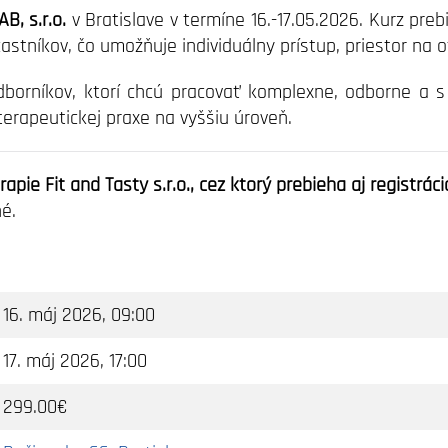
B, s.r.o.
v Bratislave v termíne 16.-17.05.2026. Kurz preb
tníkov, čo umožňuje individuálny prístup, priestor na ot
odborníkov, ktorí chcú pracovať komplexne, odborne a
terapeutickej praxe na vyššiu úroveň.
pie Fit and Tasty s.r.o., cez ktorý prebieha aj registráci
é.
16. máj 2026, 09:00
17. máj 2026, 17:00
299.00€