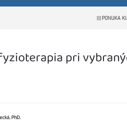
PONUKA K
yzioterapia pri vybran
ecká, PhD.