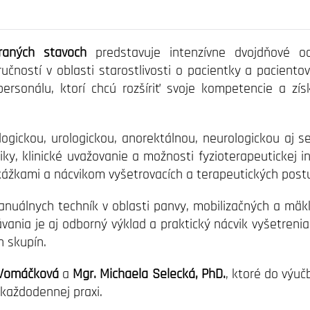
braných stavoch
predstavuje intenzívne dvojdňové o
učností v oblasti starostlivosti o pacientky a paciento
rsonálu, ktorí chcú rozšíriť svoje kompetencie a získ
ogickou, urologickou, anorektálnou, neurologickou aj 
iky, klinické uvažovanie a možnosti fyzioterapeutickej i
kážkami a nácvikom vyšetrovacích a terapeutických post
nuálnych techník v oblasti panvy, mobilizačných a mäkký
ávania je aj odborný výklad a praktický nácvik vyšetreni
h skupín.
 Vomáčková
a
Mgr. Michaela Selecká, PhD.
, ktoré do výuč
 každodennej praxi.