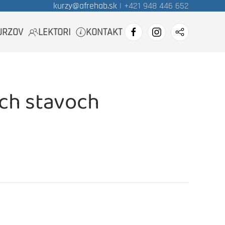
kurzy@afrehab.sk
| +421 948 446 652
URZOV
LEKTORI
KONTAKT
ých stavoch