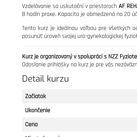
Vzdelávanie sa uskutoční v priestoroch
AF REHA
8 hodín praxe. Kapacita je obmedzená na 20 účas
Tento kurz je ideálnou voľbou pre všetkých 
posunúť úroveň svojej uro-gynekologickej fyzio
Kurz je organizovaný v spolupráci s NZZ Fyziotera
Odoslanie prihlášky na kurz je pre vás nezáväzn
Detail kurzu
Začiatok
Ukončenie
Cena