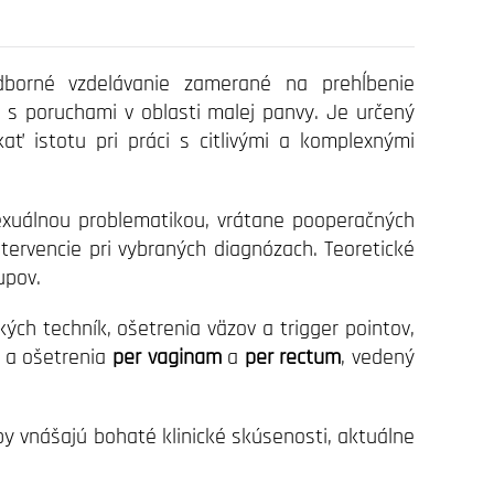
dborné vzdelávanie zamerané na prehĺbenie
v s poruchami v oblasti malej panvy. Je určený
ať istotu pri práci s citlivými a komplexnými
sexuálnou problematikou, vrátane pooperačných
ntervencie pri vybraných diagnózach. Teoretické
upov.
ch techník, ošetrenia väzov a trigger pointov,
a a ošetrenia
per vaginam
a
per rectum
, vedený
by vnášajú bohaté klinické skúsenosti, aktuálne