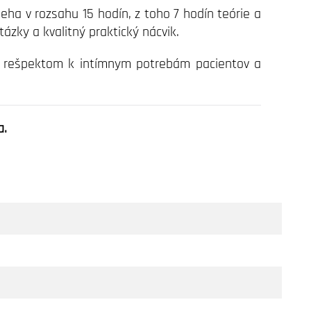
ieha v rozsahu 15 hodín, z toho 7 hodín teórie a
ázky a kvalitný praktický nácvik.
 s rešpektom k intímnym potrebám pacientov a
a.