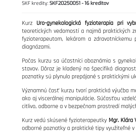
SKF kredity:
SKF20250051 - 16 kreditov
Kurz
Uro-gynekologická fyzioterapia pri vy
teoretických vedomostí a najmä praktických zr
fyzioterapeutom, lekárom a zdravotníckemu pe
diagnózami.
Počas kurzu sa účastníci oboznámia s gynekol
stavov. Dôraz je kladený na špecifiká diagnost
poznatky sú plynulo prepájané s praktickými u
Významnú časť kurzu tvorí praktická výučba ma
ako aj viscerálnej manipulácie. Súčasťou vzdel
citlivo, odborne a v bezpečnom prostredí malýc
Kurz vedú skúsené fyzioterapeutky
Mgr. Klára
odborné poznatky a praktické tipy využiteľné v